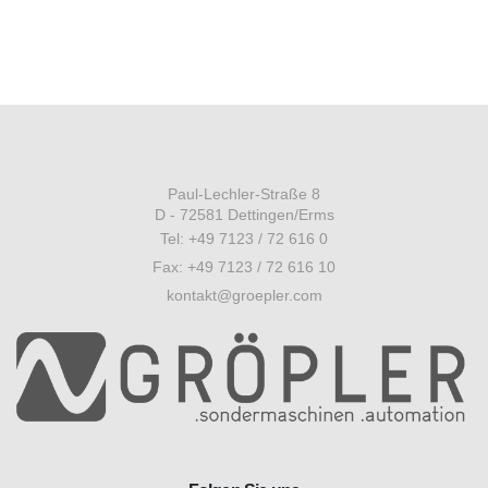
Paul-Lechler-Straße 8
D - 72581 Dettingen/Erms
Tel: +49 7123 / 72 616 0
Fax: +49 7123 / 72 616 10
kontakt@groepler.com